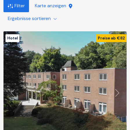
Filter
Karte anzeigen
Ergebnisse sortieren
Hotel
Preise ab €82
Zurück
Weite