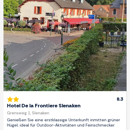
Zurück
Weite
8.3
Hotel De la Frontiere Slenaken
Grensweg 1, Slenaken
Genießen Sie eine erstklassige Unterkunft inmitten grüner
Hügel; ideal für Outdoor-Aktivitäten und Feinschmecker.