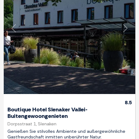
Zurück
Weite
8.5
Boutique Hotel Slenaker Vallei-
Buitengewoongenieten
Dorpsstraat 1, Slenaken
Genießen Sie stilvolles Ambiente und außergewöhnliche
Gastfreundschaft inmitten unberührter Natur.