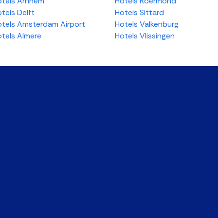
tels Arnhem
Hotels Roermond
tels Delft
Hotels Sittard
tels Amsterdam Airport
Hotels Valkenburg
tels Almere
Hotels Vlissingen