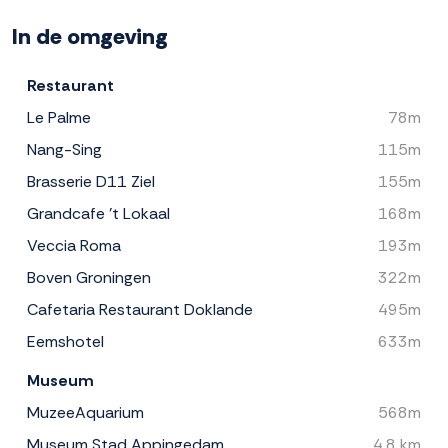
In de omgeving
Restaurant
Le Palme
78m
Nang-Sing
115m
Brasserie D11 Ziel
155m
Grandcafe 't Lokaal
168m
Veccia Roma
193m
Boven Groningen
322m
Cafetaria Restaurant Doklande
495m
Eemshotel
633m
Museum
MuzeeAquarium
568m
Museum Stad Appingedam
4.8 km