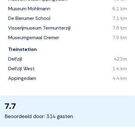
Museum Mohlmann
6.1 km
De Bierumer School
7.1 km
Visserijmuseum Termunterzijl
7.8 km
Museumgemaal Cremer
7.9 km
Treinstation
Delfzijl
423m
Delfzijl West
1.4 km
Appingedam
4.4 km
7.7
Beoordeeld door: 314 gasten.