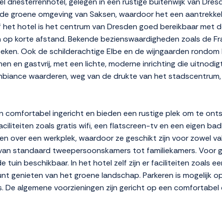
 driesterrenhotel, gelegen in een rustige buitenwijk van Dres
de groene omgeving van Saksen, waardoor het een aantrekkelij
f het hotel is het centrum van Dresden goed bereikbaar met d
en op korte afstand. Bekende bezienswaardigheden zoals de F
oeken. Ook de schilderachtige Elbe en de wijngaarden rondom R
n en gastvrij, met een lichte, moderne inrichting die uitnodigt 
mbiance waarderen, weg van de drukte van het stadscentrum, 
n comfortabel ingericht en bieden een rustige plek om te ont
aciliteiten zoals gratis wifi, een flatscreen-tv en een eigen 
n over een werkplek, waardoor ze geschikt zijn voor zowel vaka
 van standaard tweepersoonskamers tot familiekamers. Voor g
 tuin beschikbaar. In het hotel zelf zijn er faciliteiten zoals
unt genieten van het groene landschap. Parkeren is mogelijk op 
. De algemene voorzieningen zijn gericht op een comfortabel e