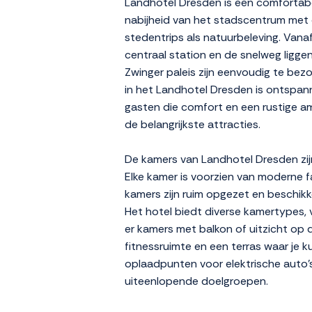
Landhotel Dresden is een comfortabel
nabijheid van het stadscentrum met 
stedentrips als natuurbeleving. Vana
centraal station en de snelweg ligg
Zwinger paleis zijn eenvoudig te bez
in het Landhotel Dresden is ontspanne
gasten die comfort en een rustige a
de belangrijkste attracties.
De kamers van Landhotel Dresden zij
Elke kamer is voorzien van moderne f
kamers zijn ruim opgezet en beschikke
Het hotel biedt diverse kamertypes,
er kamers met balkon of uitzicht op de
fitnessruimte en een terras waar je k
oplaadpunten voor elektrische auto's
uiteenlopende doelgroepen.