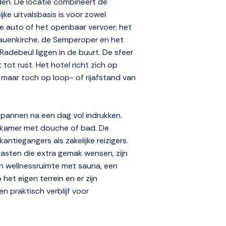
den. De locatie combineert de
ke uitvalsbasis is voor zowel
e auto of het openbaar vervoer; het
rauenkirche, de Semperoper en het
adebeul liggen in de buurt. De sfeer
tot rust. Het hotel richt zich op
maar toch op loop- of rijafstand van
spannen na een dag vol indrukken.
badkamer met douche of bad. De
ntiegangers als zakelijke reizigers.
asten die extra gemak wensen, zijn
 een wellnessruimte met sauna, een
het eigen terrein en er zijn
n praktisch verblijf voor