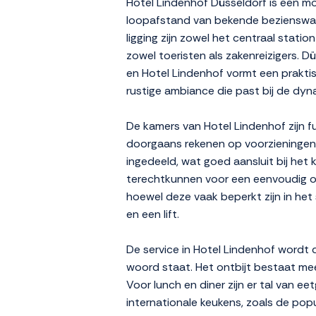
Hotel Lindenhof Düsseldorf is een m
loopafstand van bekende bezienswaar
ligging zijn zowel het centraal stati
zowel toeristen als zakenreizigers. 
en Hotel Lindenhof vormt een praktisc
rustige ambiance die past bij de dy
De kamers van Hotel Lindenhof zijn f
doorgaans rekenen op voorzieningen a
ingedeeld, wat goed aansluit bij het 
terechtkunnen voor een eenvoudig ont
hoewel deze vaak beperkt zijn in het s
en een lift.
De service in Hotel Lindenhof wordt 
woord staat. Het ontbijt bestaat mees
Voor lunch en diner zijn er tal van e
internationale keukens, zoals de pop