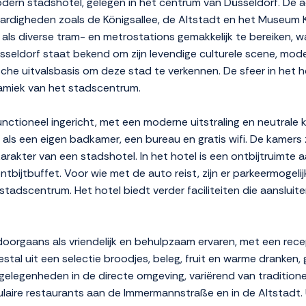
odern stadshotel, gelegen in het centrum van Düsseldorf. De
digheden zoals de Königsallee, de Altstadt en het Museum Ku
on als diverse tram- en metrostations gemakkelijk te bereiken, 
Düsseldorf staat bekend om zijn levendige culturele scene, mod
he uitvalsbasis om deze stad te verkennen. De sfeer in het hot
namiek van het stadscentrum.
unctioneel ingericht, met een moderne uitstraling en neutrale 
ls een eigen badkamer, een bureau en gratis wifi. De kamers 
karakter van een stadshotel. In het hotel is een ontbijtruimt
bijtbuffet. Voor wie met de auto reist, zijn er parkeermogeli
tadscentrum. Het hotel biedt verder faciliteiten die aansluiten
doorgaans als vriendelijk en behulpzaam ervaren, met een rece
tal uit een selectie broodjes, beleg, fruit en warme dranken, 
etgelegenheden in de directe omgeving, variërend van tradition
ulaire restaurants aan de Immermannstraße en in de Altstadt. 