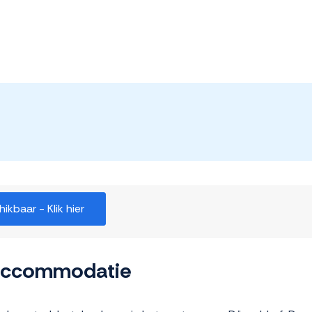
kbaar - Klik hier
 accommodatie