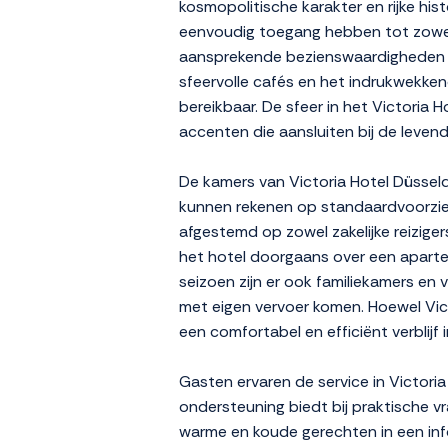
kosmopolitische karakter en rijke hi
eenvoudig toegang hebben tot zowel n
aansprekende bezienswaardigheden va
sfeervolle cafés en het indrukwekke
bereikbaar. De sfeer in het Victoria 
accenten die aansluiten bij de leven
De kamers van Victoria Hotel Düsseldo
kunnen rekenen op standaardvoorzienin
afgestemd op zowel zakelijke reizige
het hotel doorgaans over een aparte 
seizoen zijn er ook familiekamers en 
met eigen vervoer komen. Hoewel Vict
een comfortabel en efficiënt verblijf 
Gasten ervaren de service in Victori
ondersteuning biedt bij praktische v
warme en koude gerechten in een infor