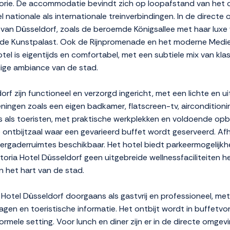
storie. De accommodatie bevindt zich op loopafstand van het 
ationale als internationale treinverbindingen. In de directe
n Düsseldorf, zoals de beroemde Königsallee met haar luxe w
nde Kunstpalast. Ook de Rijnpromenade en het moderne Medien
Hotel is eigentijds en comfortabel, met een subtiele mix van k
dige ambiance van de stad.
rf zijn functioneel en verzorgd ingericht, met een lichte en u
gen zoals een eigen badkamer, flatscreen-tv, airconditioning e
rs als toeristen, met praktische werkplekken en voldoende opb
ontbijtzaal waar een gevarieerd buffet wordt geserveerd. Afh
vergaderruimtes beschikbaar. Het hotel biedt parkeermogelijkhe
oria Hotel Düsseldorf geen uitgebreide wellnessfaciliteiten 
in het hart van de stad.
a Hotel Düsseldorf doorgaans als gastvrij en professioneel, me
ragen en toeristische informatie. Het ontbijt wordt in buffet
mele setting. Voor lunch en diner zijn er in de directe omgevi