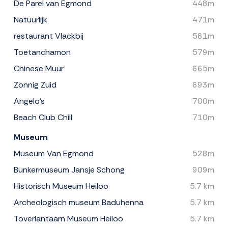
De Parel van Egmond
448m
Natuurlijk
471m
restaurant Vlackbij
561m
Toetanchamon
579m
Chinese Muur
665m
Zonnig Zuid
693m
Angelo's
700m
Beach Club Chill
710m
Museum
Museum Van Egmond
528m
Bunkermuseum Jansje Schong
909m
Historisch Museum Heiloo
5.7 km
Archeologisch museum Baduhenna
5.7 km
Toverlantaarn Museum Heiloo
5.7 km