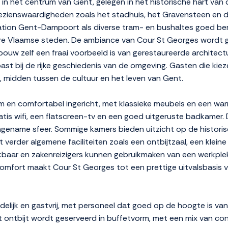
l in het centrum van Gent, gelegen in het historische hart v
ezienswaardigheden zoals het stadhuis, het Gravensteen en d
nstation Gent-Dampoort als diverse tram- en bushaltes goed be
ere Vlaamse steden. De ambiance van Cour St Georges wordt 
ebouw zelf een fraai voorbeeld is van gerestaureerde architectu
past bij de rijke geschiedenis van de omgeving. Gasten die kie
d, midden tussen de cultuur en het leven van Gent.
im en comfortabel ingericht, met klassieke meubels en een warm
atis wifi, een flatscreen-tv en een goed uitgeruste badkamer
angename sfeer. Sommige kamers bieden uitzicht op de historis
dt verder algemene faciliteiten zoals een ontbijtzaal, een kle
hikbaar en zakenreizigers kunnen gebruikmaken van een werkpl
fort maakt Cour St Georges tot een prettige uitvalsbasis voo
ndelijk en gastvrij, met personeel dat goed op de hoogte is va
Het ontbijt wordt geserveerd in buffetvorm, met een mix van co