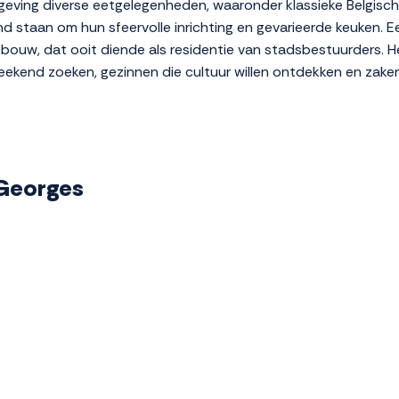
 omgeving diverse eetgelegenheden, waaronder klassieke Belgis
end staan om hun sfeervolle inrichting en gevarieerde keuken. 
gebouw, dat ooit diende als residentie van stadsbestuurders. H
eekend zoeken, gezinnen die cultuur willen ontdekken en zakenre
t Georges