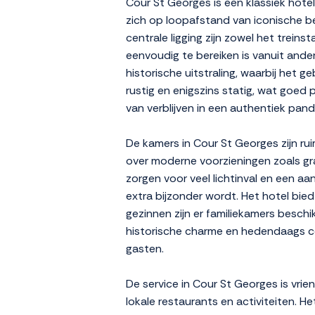
Cour St Georges is een klassiek hote
zich op loopafstand van iconische b
centrale ligging zijn zowel het trei
eenvoudig te bereiken is vanuit and
historische uitstraling, waarbij het g
rustig en enigszins statig, wat goed 
van verblijven in een authentiek pan
De kamers in Cour St Georges zijn ru
over moderne voorzieningen zoals gr
zorgen voor veel lichtinval en een a
extra bijzonder wordt. Het hotel bie
gezinnen zijn er familiekamers besc
historische charme en hedendaags com
gasten.
De service in Cour St Georges is vrie
lokale restaurants en activiteiten. 