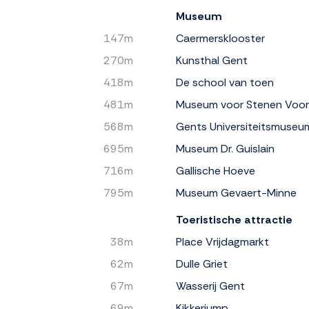
Museum
147m
Caermersklooster
270m
Kunsthal Gent
418m
De school van toen
481m
Museum voor Stenen Voo
568m
Gents Universiteitsmuseu
695m
Museum Dr. Guislain
716m
Gallische Hoeve
795m
Museum Gevaert-Minne
Toeristische attractie
38m
Place Vrijdagmarkt
62m
Dulle Griet
67m
Wasserij Gent
69m
Kikkerjump