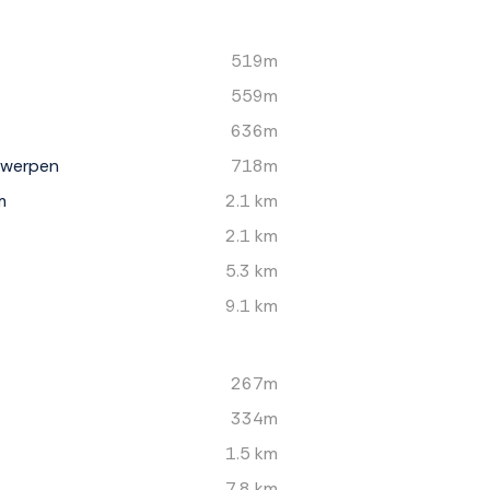
519m
559m
636m
rwerpen
718m
m
2.1 km
2.1 km
5.3 km
9.1 km
267m
334m
1.5 km
7.8 km