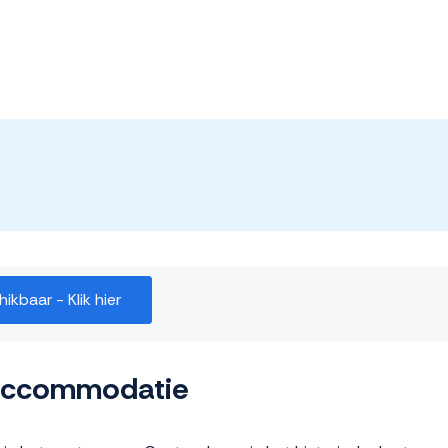
kbaar - Klik hier
 accommodatie