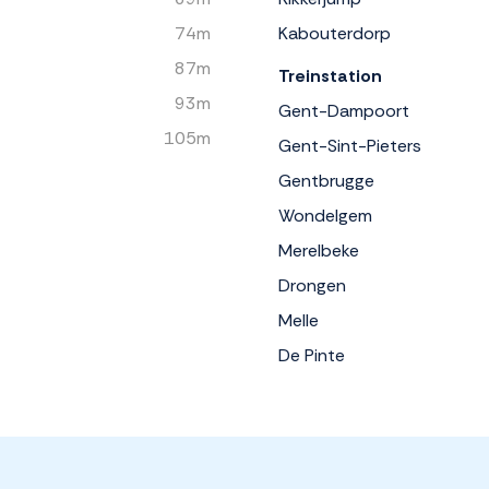
74m
Kabouterdorp
87m
Treinstation
93m
Gent-Dampoort
105m
Gent-Sint-Pieters
Gentbrugge
Wondelgem
Merelbeke
Drongen
Melle
De Pinte