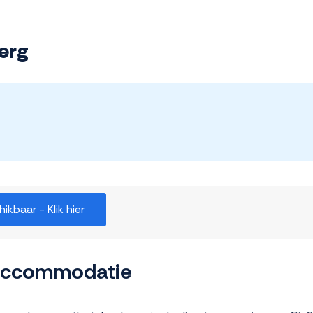
erg
kbaar - Klik hier
 accommodatie