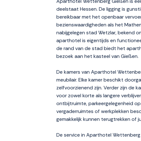
Aparthotel Wettenberg Gießen is een
deelstaat Hessen. De ligging is gunsti
bereikbaar met het openbaar vervoer
bezienswaardigheden als het Mathema
nabijgelegen stad Wetzlar, bekend om 
aparthotel is eigentijds en functione
de rand van de stad biedt het apartho
bezoek aan het kasteel van Gießen.
De kamers van Aparthotel Wettenberg 
meubilair. Elke kamer beschikt doorga
zelfvoorzienend zijn. Verder zijn de
voor zowel korte als langere verblijv
ontbijtruimte, parkeergelegenheid op 
vergaderruimtes of werkplekken besc
gemakkelijk kunnen terugtrekken of j
De service in Aparthotel Wettenberg 