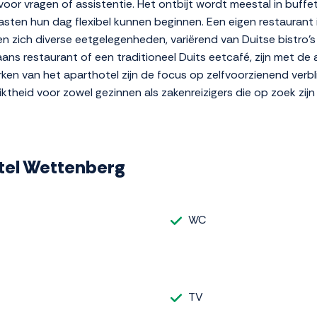
voor vragen of assistentie. Het ontbijt wordt meestal in buf
ten hun dag flexibel kunnen beginnen. Een eigen restaurant is 
 zich diverse eetgelegenheden, variërend van Duitse bistro's
iaans restaurant of een traditioneel Duits eetcafé, zijn met d
en van het aparthotel zijn de focus op zelfvoorzienend verblij
theid voor zowel gezinnen als zakenreizigers die op zoek zijn n
otel Wettenberg
WC
TV