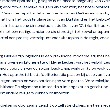
 modern aparthotel, gelegen in de directe omgeving van Gieße
g voor zowel zakelijke reizigers als toeristen; het hotel bevind
. Vanuit het aparthotel is het centrum van Gießen eenvoudig 
tikum, het oudste planetarium van Duitsland en het Liebig-
zijn historische binnenstad en de Dom van Wetzlar, ligt op ko
el, met een rustige ambiance die uitnodigt tot zowel ontspann
tel een prettig vertrekpunt voor uitstapjes in de regio, zoals
Gießen zijn ingericht in een praktische, moderne stijl met ne
ans over een kitchenette of kleine keuken, wat het verblijf g
 kamers voorzien van een eigen badkamer, werkruimte en vaak ee
en. Het aparthotel biedt faciliteiten die passen bij deze vorm
eigen terrein en wasvoorzieningen voor gasten. Voor zakelijke r
hikbaar. De algemene ruimtes zijn ruim opgezet en gericht op
uist andere reizigers kunnen ontmoeten.
Gießen is doorgaans gericht op zelfstandigheid, met een rece