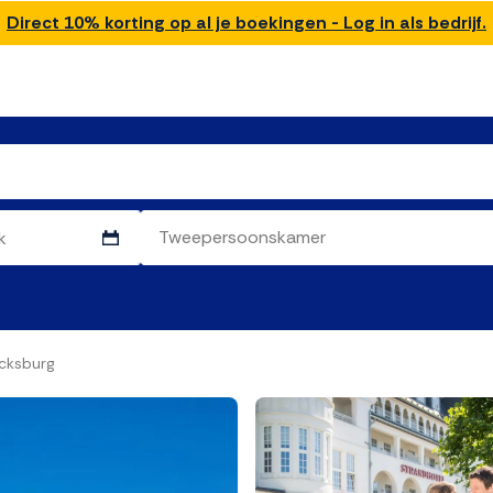
Direct 10% korting op al je boekingen - Log in als bedrijf.
cksburg