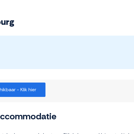
burg
kbaar - Klik hier
 accommodatie