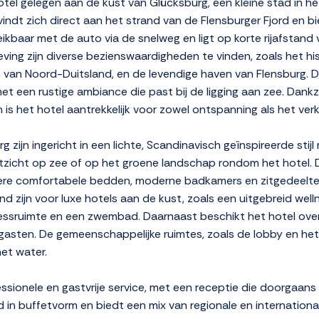
tel gelegen aan de kust van Glücksburg, een kleine stad in he
ndt zich direct aan het strand van de Flensburger Fjord en bie
kbaar met de auto via de snelweg en ligt op korte rijafstand v
eving zijn diverse bezienswaardigheden te vinden, zoals het h
an Noord-Duitsland, en de levendige haven van Flensburg. De 
met een rustige ambiance die past bij de ligging aan zee. Dankz
 is het hotel aantrekkelijk voor zowel ontspanning als het ver
zijn ingericht in een lichte, Scandinavisch geïnspireerde sti
uitzicht op zee of op het groene landschap rondom het hotel.
e comfortabele bedden, moderne badkamers en zitgedeeltes. 
end zijn voor luxe hotels aan de kust, zoals een uitgebreid we
essruimte en een zwembad. Daarnaast beschikt het hotel ove
e gasten. De gemeenschappelijke ruimtes, zoals de lobby en het
et water.
ionele en gastvrije service, met een receptie die doorgaans 
 in buffetvorm en biedt een mix van regionale en internationa