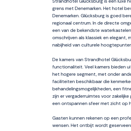
Strandhotel Glücksburg is een luxe ho
grens met Denemarken. Het hotel bevi
Denemarken. Glücksburg is goed berei
regionaal centrum. In de directe omg
een van de bekendste waterkastelen v
omschrijven als klassiek en elegant, 
nabijheid van culturele hoogtepunten
De kamers van Strandhotel Glücksburg 
functionaliteit. Veel kamers bieden 
het hogere segment, met onder ander
faciliteiten beschikbaar die kenmerk
behandelingsmogelijkheden, een fitn
zijn er vergaderruimtes voor zakelijk
een ontspannen sfeer met zicht op h
Gasten kunnen rekenen op een profess
wensen. Het ontbijt wordt geserveerd