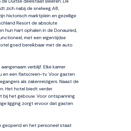
 de Duitse deelstaat Beieren. De
indt zich nabij de snelweg A8,
n historisch marktplein en gezellige
tschland Resort de absolute
nen hun hart ophalen in de Donauried,
unctioneel, met een eigentijdse
t hotel goed bereikbaar met de auto
 aangenaam verblijf. Elke kamer
 en een flatscreen-tv. Voor gasten
tiegangers als zakenreizigers. Naast de
n. Het hotel biedt verder
ect bij het gebouw. Voor ontspanning
ge ligging zorgt ervoor dat gasten
uim geopend en het personeel staat