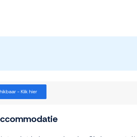
kbaar - Klik hier
 accommodatie