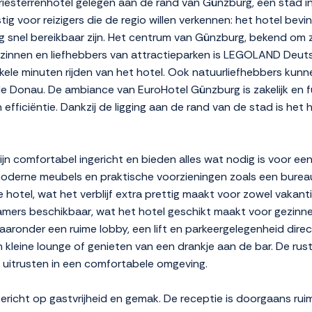
iesterrenhotel gelegen aan de rand van Günzburg, een stad in
stig voor reizigers die de regio willen verkennen: het hotel bev
snel bereikbaar zijn. Het centrum van Günzburg, bekend om zij
r gezinnen en liefhebbers van attractieparken is LEGOLAND Deu
enkele minuten rijden van het hotel. Ook natuurliefhebbers kun
e Donau. De ambiance van EuroHotel Günzburg is zakelijk en f
en efficiëntie. Dankzij de ligging aan de rand van de stad is he
n comfortabel ingericht en bieden alles wat nodig is voor een
oderne meubels en praktische voorzieningen zoals een bureau
ele hotel, wat het verblijf extra prettig maakt voor zowel vakan
amers beschikbaar, wat het hotel geschikt maakt voor gezinne
waaronder een ruime lobby, een lift en parkeergelegenheid dir
leine lounge of genieten van een drankje aan de bar. De rusti
 uitrusten in een comfortabele omgeving.
gericht op gastvrijheid en gemak. De receptie is doorgaans r