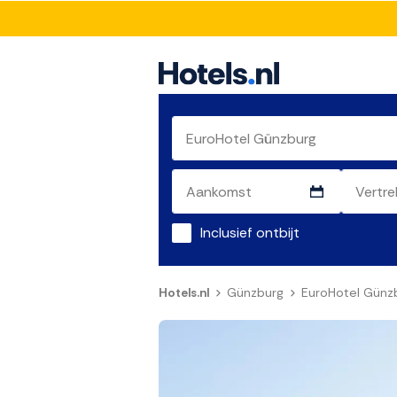
Inclusief ontbijt
Hotels.nl
Günzburg
EuroHotel Günz