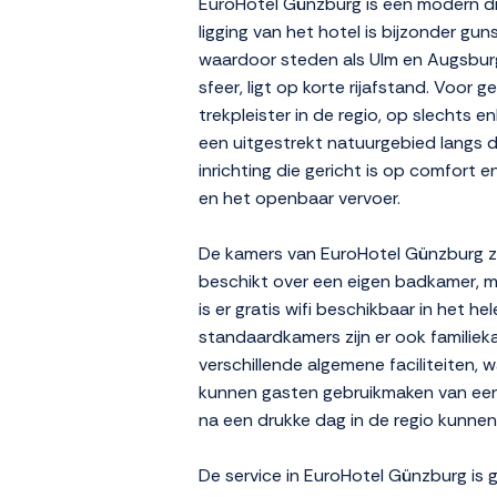
EuroHotel Günzburg is een modern dr
ligging van het hotel is bijzonder gun
waardoor steden als Ulm en Augsburg 
sfeer, ligt op korte rijafstand. Voo
trekpleister in de regio, op slechts 
een uitgestrekt natuurgebied langs d
inrichting die gericht is op comfort 
en het openbaar vervoer.
De kamers van EuroHotel Günzburg zij
beschikt over een eigen badkamer, m
is er gratis wifi beschikbaar in het h
standaardkamers zijn er ook familiek
verschillende algemene faciliteiten, 
kunnen gasten gebruikmaken van een k
na een drukke dag in de regio kunnen
De service in EuroHotel Günzburg is 