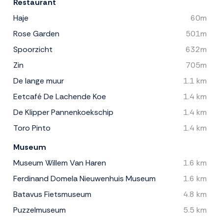
Restaurant
Haje
60m
Rose Garden
501m
Spoorzicht
632m
Zin
705m
De lange muur
1.1 km
Eetcafé De Lachende Koe
1.4 km
De Klipper Pannenkoekschip
1.4 km
Toro Pinto
1.4 km
Museum
Museum Willem Van Haren
1.6 km
Ferdinand Domela Nieuwenhuis Museum
1.6 km
Batavus Fietsmuseum
4.8 km
Puzzelmuseum
5.5 km