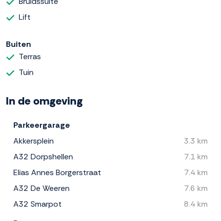
Bruidssuite
Lift
Buiten
Terras
Tuin
In de omgeving
Parkeergarage
Akkersplein
3.3 km
A32 Dorpshellen
7.1 km
Elias Annes Borgerstraat
7.4 km
A32 De Weeren
7.6 km
A32 Smarpot
8.4 km