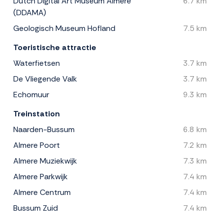
Dutch Digital Art Museum Almere
6.7 km
(DDAMA)
Geologisch Museum Hofland
7.5 km
Toeristische attractie
Waterfietsen
3.7 km
De Vliegende Valk
3.7 km
Echomuur
9.3 km
Treinstation
Naarden-Bussum
6.8 km
Almere Poort
7.2 km
Almere Muziekwijk
7.3 km
Almere Parkwijk
7.4 km
Almere Centrum
7.4 km
Bussum Zuid
7.4 km