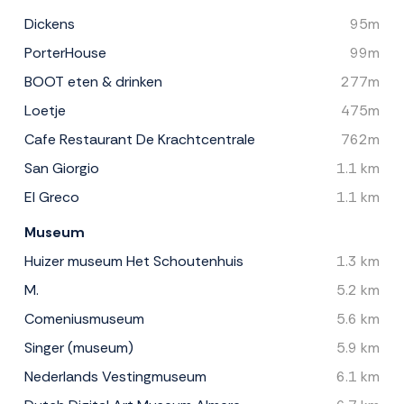
Dickens
95m
PorterHouse
99m
BOOT eten & drinken
277m
Loetje
475m
Cafe Restaurant De Krachtcentrale
762m
San Giorgio
1.1 km
El Greco
1.1 km
Museum
Huizer museum Het Schoutenhuis
1.3 km
M.
5.2 km
Comeniusmuseum
5.6 km
Singer (museum)
5.9 km
Nederlands Vestingmuseum
6.1 km