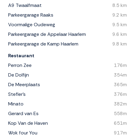
A9 Twaalfmaat
8.5 km
Parkeergarage Raaks
9.2 km
Voormalige Oudeweg
9.5 km
Parkeergarage de Appelaar Haarlem
9.6 km
Parkeergarage de Kamp Haarlem
9.8 km
Restaurant
Perron Zee
176m
De Dolfijn
354m
De Meerplaats
365m
Stefler's
376m
Minato
382m
Gerard van Es
558m
Kop Van de Haven
651m
Wok four You
917m