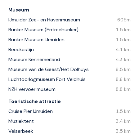
Museum
IJmuider Zee- en Havenmuseum
605m
Bunker Museum (Entreebunker)
1.5 km
Bunker Museum IJmuiden
1.5 km
Beeckestijn
4.1 km
Museum Kennemerland
4.3 km
Museum van de Geest/Het Dolhuys
8.5 km
Luchtoorlogmuseum Fort Veldhuis
8.6 km
NZH vervoer museum
8.8 km
Toeristische attractie
Cruise Pier IJmuiden
1.5 km
Muziektent
3.4 km
Velserbeek
3.5 km