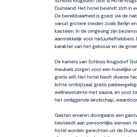
Schloss Krugsdorf Golf & Hotel Krugs
Duitsland. Het hotel bevindt zich in
De bereikbaarheid is goed: via de n
vanuit grotere steden zoals Berlijn 
kastelen. In de omgeving zijn bezie
aantrekkelijk voor natuurliefhebbers. 
karakter van het gebouw en de groe
De kamers van Schloss Krugsdorf Golf 
meubels zorgen voor een huiselijke u
gratis wifi. Het hotel biedt diverse 
lichte ontbijtzaal, gratis parkeergel
wellnessruimte met sauna, en voor zak
het omliggende landschap, waardoor 
Gasten ervaren doorgaans een gastvr
besteedt aan persoonlijke wensen. He
hotel worden gerechten uit de Duitse 