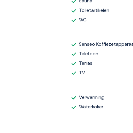
Sauna
Toiletartikelen
WC
Senseo Koffiezetappara
Telefoon
Terras
TV
Verwarming
Waterkoker