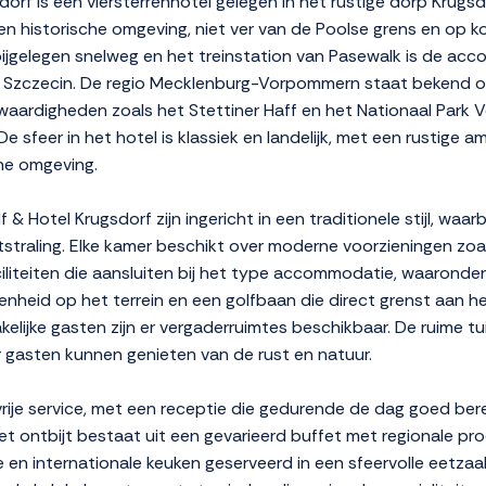
dorf is een viersterrenhotel gelegen in het rustige dorp Krugs
 een historische omgeving, niet ver van de Poolse grens en op 
abijgelegen snelweg en het treinstation van Pasewalk is de a
en Szczecin. De regio Mecklenburg-Vorpommern staat bekend om
nswaardigheden zoals het Stettiner Haff en het Nationaal Pa
De sfeer in het hotel is klassiek en landelijk, met een rustige a
ne omgeving.
& Hotel Krugsdorf zijn ingericht in een traditionele stijl, waa
itstraling. Elke kamer beschikt over moderne voorzieningen zoa
faciliteiten die aansluiten bij het type accommodatie, waaronde
egenheid op het terrein en een golfbaan die direct grenst aan h
elijke gasten zijn er vergaderruimtes beschikbaar. De ruime tu
gasten kunnen genieten van de rust en natuur.
ije service, met een receptie die gedurende de dag goed ber
t ontbijt bestaat uit een gevarieerd buffet met regionale pro
en internationale keuken geserveerd in een sfeervolle eetzaal.