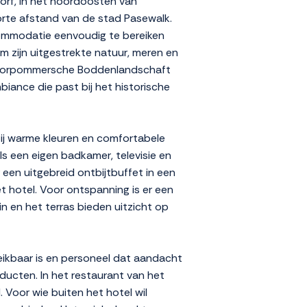
dorf, in het noordoosten van
korte afstand van de stad Pasewalk.
ccommodatie eenvoudig te bereiken
 zijn uitgestrekte natuur, meren en
rk Vorpommersche Boddenlandschaft
mbiance die past bij het historische
rbij warme kleuren en comfortabele
ls een eigen badkamer, televisie en
r een uitgebreid ontbijtbuffet in een
et hotel. Voor ontspanning is er een
in en het terras bieden uitzicht op
eikbaar is en personeel dat aandacht
ducten. In het restaurant van het
 Voor wie buiten het hotel wil