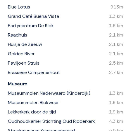
Blue Lotus
913m
Grand Café Buena Vista
1.3 km
Partycentrum De Klok
1.6 km
Raadhuis
2.1 km
Huisje de Zeeuw
2.1 km
Golden River
2.1 km
Paviljoen Struis
2.5 km
Brasserie Crimpenerhout
2.7 km
Museum
Museummolen Nederwaard (Kinderdijk)
1.3 km
Museummolen Blokweer
1.6 km
Lekkerkerk door de tijd
1.9 km
Oudhoudkamer Stichting Oud Ridderkerk
4.3 km
Streekmuseum Krimpenerwaard
5.5 km