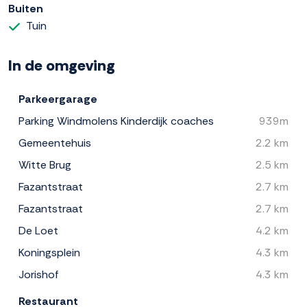
Buiten
Tuin
In de omgeving
Parkeergarage
Parking Windmolens Kinderdijk coaches
939m
Gemeentehuis
2.2 km
Witte Brug
2.5 km
Fazantstraat
2.7 km
Fazantstraat
2.7 km
De Loet
4.2 km
Koningsplein
4.3 km
Jorishof
4.3 km
Restaurant