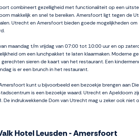
ort combineert gezelligheid met functionaliteit op een uitste
oorn makkelijk en snel te bereiken. Amersfoort ligt tegen de 
halen. Utrecht en Amersfoort bieden goede mogelijkheden om
rd.
 van maandag t/m vrijdag van 07:00 tot 10:00 uur en op zate
elijkheid om een lunchpakket te laten klaarmaken. Moderne g
gerechten sieren de kaart van het restaurant. Een kindermenu, 
ondag is er een brunch in het restaurant.
 Amersfoort kunt u bijvoorbeeld een bezoekje brengen aan Di
stadscentrum is een bezoekje waard. Utrecht en Apeldoorn zijn
28. De indrukwekkende Dom van Utrecht mag u zeker ook niet o
r Valk Hotel Leusden - Amersfoort