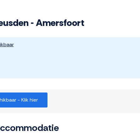
Leusden - Amersfoort
ikbaar
kbaar - Klik hier
 accommodatie