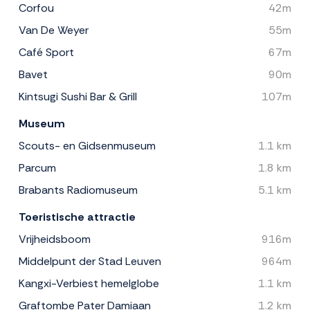
Corfou
42m
Van De Weyer
55m
Café Sport
67m
Bavet
90m
Kintsugi Sushi Bar & Grill
107m
Museum
Scouts- en Gidsenmuseum
1.1 km
Parcum
1.8 km
Brabants Radiomuseum
5.1 km
Toeristische attractie
Vrijheidsboom
916m
Middelpunt der Stad Leuven
964m
Kangxi-Verbiest hemelglobe
1.1 km
Graftombe Pater Damiaan
1.2 km