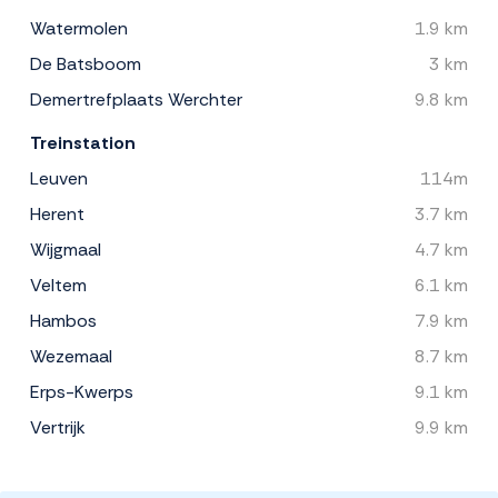
Watermolen
1.9 km
De Batsboom
3 km
Demertrefplaats Werchter
9.8 km
Treinstation
Leuven
114m
Herent
3.7 km
Wijgmaal
4.7 km
Veltem
6.1 km
Hambos
7.9 km
Wezemaal
8.7 km
Erps-Kwerps
9.1 km
Vertrijk
9.9 km