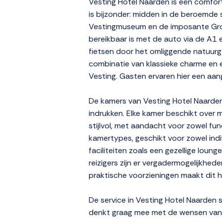
Vesting Hotel Naarden is een comfort
is bijzonder: midden in de beroemde
Vestingmuseum en de imposante Grote
bereikbaar is met de auto via de A1 
fietsen door het omliggende natuurge
combinatie van klassieke charme en e
Vesting. Gasten ervaren hier een aa
De kamers van Vesting Hotel Naarden 
indrukken. Elke kamer beschikt over m
stijlvol, met aandacht voor zowel func
kamertypes, geschikt voor zowel indi
faciliteiten zoals een gezellige loun
reizigers zijn er vergadermogelijkh
praktische voorzieningen maakt dit 
De service in Vesting Hotel Naarden 
denkt graag mee met de wensen van d