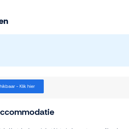
en
kbaar - Klik hier
 accommodatie