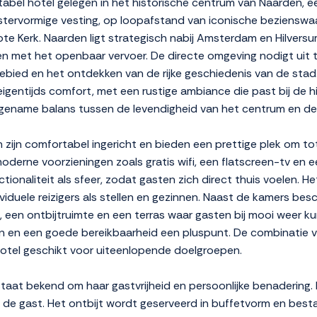
abel hotel gelegen in het historische centrum van Naarden, ee
 stervormige vesting, op loopafstand van iconische beziensw
 Kerk. Naarden ligt strategisch nabij Amsterdam en Hilvers
en met het openbaar vervoer. De directe omgeving nodigt uit 
bied en het ontdekken van de rijke geschiedenis van de stad. 
igentijds comfort, met een rustige ambiance die past bij de h
ngename balans tussen de levendigheid van het centrum en de
zijn comfortabel ingericht en bieden een prettige plek om to
oderne voorzieningen zoals gratis wifi, een flatscreen-tv en e
tionaliteit als sfeer, zodat gasten zich direct thuis voelen. He
viduele reizigers als stellen en gezinnen. Naast de kamers bes
ge, een ontbijtruimte en een terras waar gasten bij mooi weer 
eden en een goede bereikbaarheid een pluspunt. De combinatie
hotel geschikt voor uiteenlopende doelgroepen.
staat bekend om haar gastvrijheid en persoonlijke benadering
e gast. Het ontbijt wordt geserveerd in buffetvorm en best