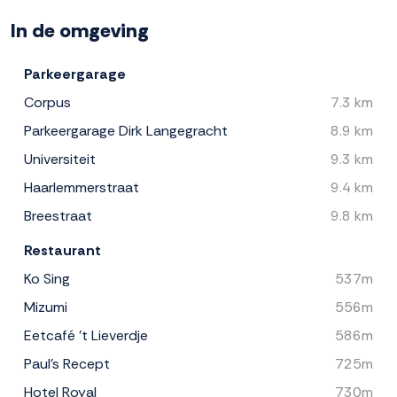
In de omgeving
Parkeergarage
Corpus
7.3 km
Parkeergarage Dirk Langegracht
8.9 km
Universiteit
9.3 km
Haarlemmerstraat
9.4 km
Breestraat
9.8 km
Restaurant
Ko Sing
537m
Mizumi
556m
Eetcafé 't Lieverdje
586m
Paul's Recept
725m
Hotel Royal
730m