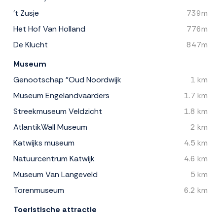
't Zusje
739m
Het Hof Van Holland
776m
De Klucht
847m
Museum
Genootschap "Oud Noordwijk
1 km
Museum Engelandvaarders
1.7 km
Streekmuseum Veldzicht
1.8 km
AtlantikWall Museum
2 km
Katwijks museum
4.5 km
Natuurcentrum Katwijk
4.6 km
Museum Van Langeveld
5 km
Torenmuseum
6.2 km
Toeristische attractie