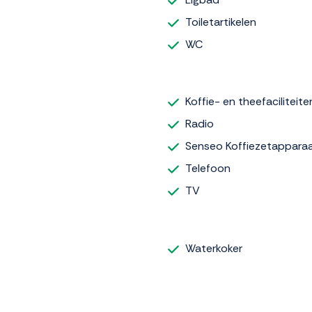
Toiletartikelen
WC
Koffie- en theefaciliteite
Radio
Senseo Koffiezetappara
Telefoon
TV
Waterkoker