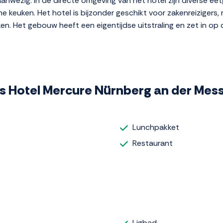
r aanwezig. In de directe omgeving van het hotel zijn diverse 
e keuken. Het hotel is bijzonder geschikt voor zakenreizigers
ken. Het gebouw heeft een eigentijdse uitstraling en zet in 
ess Hotel Mercure Nürnberg an der Mes
Lunchpakket
Restaurant
Ligbad