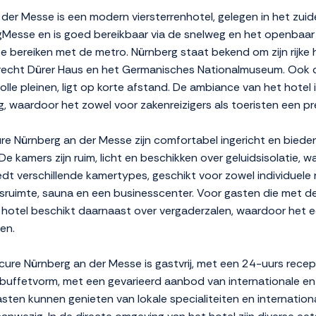
er Messe is een modern viersterrenhotel, gelegen in het zuid
ergMesse en is goed bereikbaar via de snelweg en het openbaa
e bereiken met de metro. Nürnberg staat bekend om zijn rijke
brecht Dürer Haus en het Germanisches Nationalmuseum. Ook d
le pleinen, ligt op korte afstand. De ambiance van het hotel is
g, waardoor het zowel voor zakenreizigers als toeristen een pr
e Nürnberg an der Messe zijn comfortabel ingericht en biede
. De kamers zijn ruim, licht en beschikken over geluidsisolatie
dt verschillende kamertypes, geschikt voor zowel individuele rei
essruimte, sauna en een businesscenter. Voor gasten die met de
hotel beschikt daarnaast over vergaderzalen, waardoor het ee
en.
cure Nürnberg an der Messe is gastvrij, met een 24-uurs rece
n buffetvorm, met een gevarieerd aanbod van internationale en
sten kunnen genieten van lokale specialiteiten en internatio