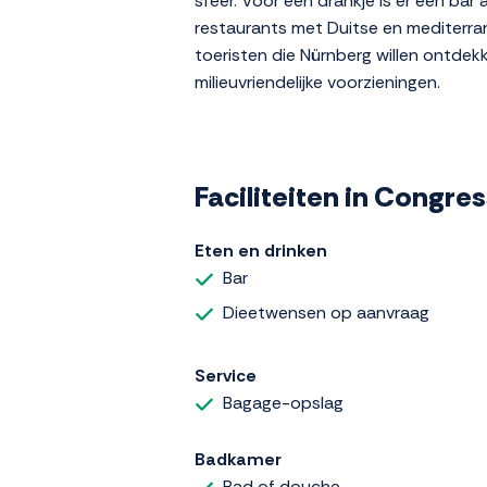
sfeer. Voor een drankje is er een ba
restaurants met Duitse en mediterran
toeristen die Nürnberg willen ontdek
milieuvriendelijke voorzieningen.
Faciliteiten in Congr
Eten en drinken
Bar
Dieetwensen op aanvraag
Service
Bagage-opslag
Badkamer
Bad of douche