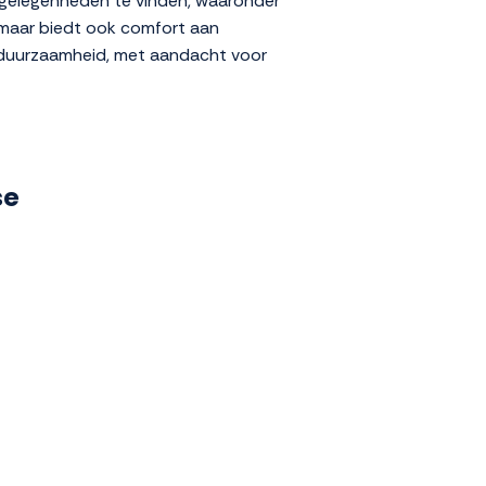
eetgelegenheden te vinden, waaronder
, maar biedt ook comfort aan
op duurzaamheid, met aandacht voor
se