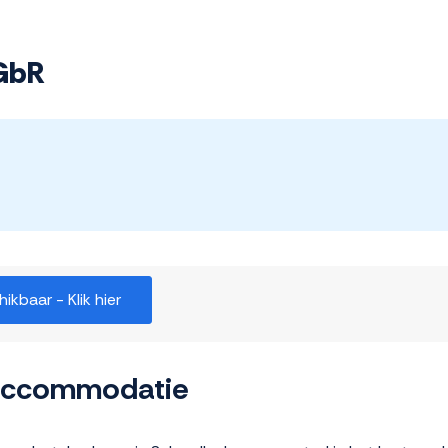
 GbR
kbaar - Klik hier
 accommodatie