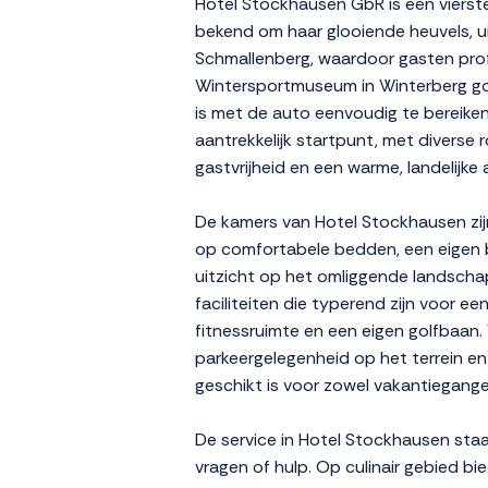
Hotel Stockhausen GbR is een vierste
bekend om haar glooiende heuvels, ui
Schmallenberg, waardoor gasten prof
Wintersportmuseum in Winterberg goed
is met de auto eenvoudig te bereiken
aantrekkelijk startpunt, met diverse r
gastvrijheid en een warme, landelijk
De kamers van Hotel Stockhausen zijn
op comfortabele bedden, een eigen b
uitzicht op het omliggende landschap
faciliteiten die typerend zijn voor
fitnessruimte en een eigen golfbaan.
parkeergelegenheid op het terrein en
geschikt is voor zowel vakantiegangers
De service in Hotel Stockhausen staa
vragen of hulp. Op culinair gebied bi