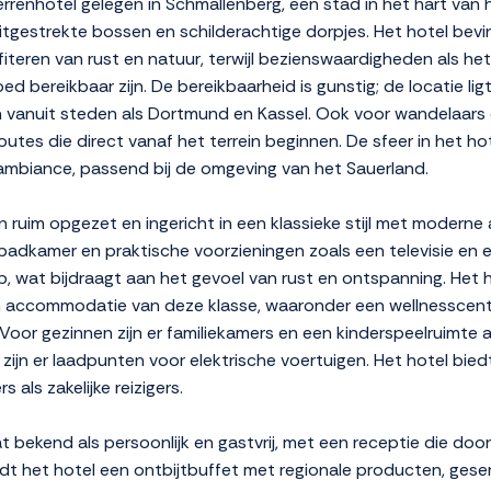
rrenhotel gelegen in Schmallenberg, een stad in het hart van 
tgestrekte bossen en schilderachtige dorpjes. Het hotel bevi
iteren van rust en natuur, terwijl bezienswaardigheden als h
 bereikbaar zijn. De bereikbaarheid is gunstig; de locatie li
 vanuit steden als Dortmund en Kassel. Ook voor wandelaars e
outes die direct vanaf het terrein beginnen. De sfeer in het ho
e ambiance, passend bij de omgeving van het Sauerland.
 ruim opgezet en ingericht in een klassieke stijl met modern
adkamer en praktische voorzieningen zoals een televisie en
, wat bijdraagt aan het gevoel van rust en ontspanning. Het h
 een accommodatie van deze klasse, waaronder een wellnessc
 Voor gezinnen zijn er familiekamers en een kinderspeelruimte
 zijn er laadpunten voor elektrische voertuigen. Het hotel bi
 als zakelijke reizigers.
t bekend als persoonlijk en gastvrij, met een receptie die doo
edt het hotel een ontbijtbuffet met regionale producten, geser