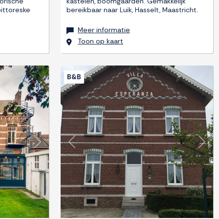
torische
kastelen, boomgaarden. Gemakkelijk
ittoreske
bereikbaar naar Luik, Hasselt, Maastricht.
Meer informatie
Toon op kaart
B&B
Next
Previous
Next