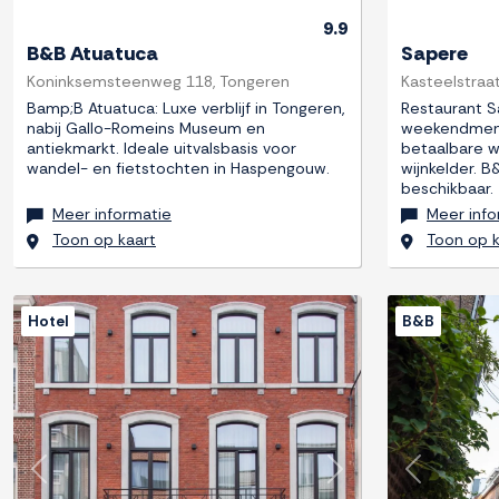
9.9
B&B Atuatuca
Sapere
Koninksemsteenweg 118, Tongeren
Kasteelstraat
Bamp;B Atuatuca: Luxe verblijf in Tongeren,
Restaurant S
nabij Gallo-Romeins Museum en
weekendmenu
antiekmarkt. Ideale uitvalsbasis voor
betaalbare w
wandel- en fietstochten in Haspengouw.
wijnkelder. B
beschikbaar.
Meer informatie
Meer info
Toon op kaart
Toon op k
Hotel
B&B
Previous
Next
Previous