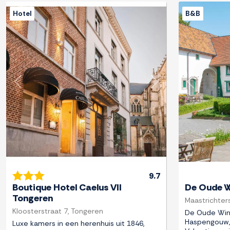
Hotel
B&B
Previous
Next
Previous
9.7
Boutique Hotel Caelus VII
De Oude W
Tongeren
Maastrichters
Kloosterstraat 7, Tongeren
De Oude Win
Haspengouw, 
Luxe kamers in een herenhuis uit 1846,