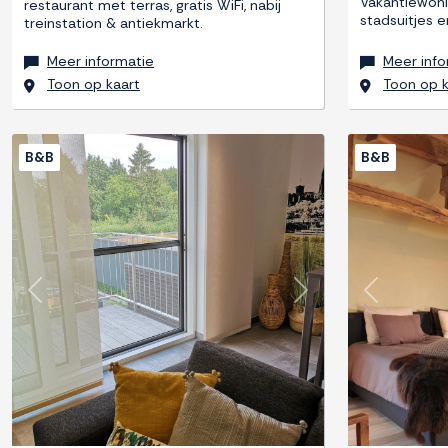
Vakantiewoni
restaurant met terras, gratis WiFi, nabij
stadsuitjes e
treinstation & antiekmarkt.
Meer informatie
Meer info
Toon op kaart
Toon op k
B&B
B&B
Previous
Next
Previous