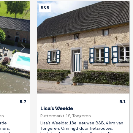
B&B
Next
Previous
Next
9.7
9.1
Lisa's Weelde
en
Ruttermarkt 19, Tongeren
erde
Lisa's Weelde: 18e-eeuwse B&B, 4 km van
mers,
Tongeren. Omringd door fietsroutes,