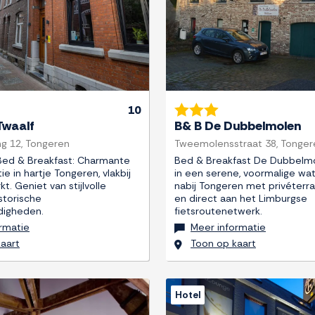
10
Twaalf
B& B De Dubbelmolen
g 12, Tongeren
Tweemolensstraat 38, Tonger
Bed & Breakfast: Charmante
Bed & Breakfast De Dubbelmol
 in hartje Tongeren, vlakbij
in een serene, voormalige wa
t. Geniet van stijlvolle
nabij Tongeren met privéterras
storische
en direct aan het Limburgse
digheden.
fietsroutenetwerk.
rmatie
Meer informatie
aart
Toon op kaart
Hotel