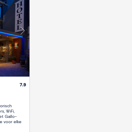
Next
7.9
orisch
, WiFi,
et Gallo-
e voor elke