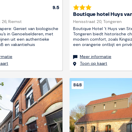
9.5
Boutique hotel Huys va
 26, Riemst
Henisstraat 20, Tongeren
apere: Geniet van biologische
Boutique Hotel 't Huys van St
's in Genoelselderen, met
Tongeren biedt historische 
ijnen uit een authentieke
modern comfort, zoals Kingsi
&B en vakantiehuis
een orangerie ontbijt en privé
rmatie
Meer informatie
aart
Toon op kaart
B&B
Next
Previous