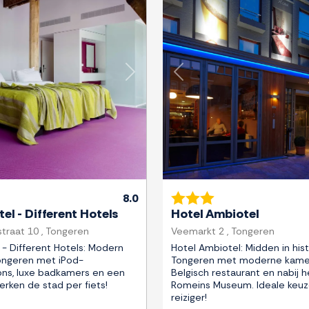
Next
Previous
8.0
el - Different Hotels
Hotel Ambiotel
straat 10 , Tongeren
Veemarkt 2 , Tongeren
 - Different Hotels: Modern
Hotel Ambiotel: Midden in hist
ongeren met iPod-
Tongeren met moderne kamers
ons, luxe badkamers en een
Belgisch restaurant en nabij h
erken de stad per fiets!
Romeins Museum. Ideale keuz
reiziger!