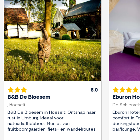
Previous
Next
Previous
8.0
B&B De Bloesem
Eburon Hot
, Hoeselt
De Schiervel
B&B De Bloesem in Hoeselt: Ontsnap naar
Eburon Hotel
rust in Limburg. Ideaal voor
comfort in T
natuurliefhebbers. Geniet van
dockingstati
fruitboomgaarden, fiets- en wandelroutes.
bar/lounge. V