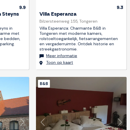
9.9
9.3
n Steyns
Villa Esperanza
Bilzersteenweg 155, Tongeren
eyns in
Villa Esperanza: Charmante B&B in
charme met
Tongeren met moderne kamers,
ze bedden,
rolstoeltoegankelijk, fietsarrangementen
parking.
en vergaderruimte. Ontdek historie en
streekgastronomie.
Meer informatie
Toon op kaart
B&B
Next
Previous
Next