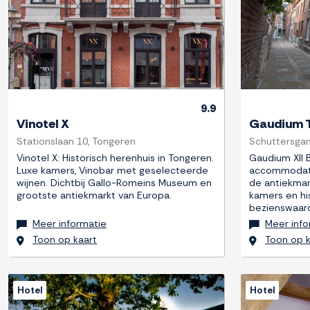
9.9
Vinotel X
Gaudium 
Stationslaan 10, Tongeren
Schuttersgan
Vinotel X: Historisch herenhuis in Tongeren.
Gaudium XII 
Luxe kamers, Vinobar met geselecteerde
accommodatie
wijnen. Dichtbij Gallo-Romeins Museum en
de antiekmark
grootste antiekmarkt van Europa.
kamers en hi
bezienswaar
Meer informatie
Meer info
Toon op kaart
Toon op k
Hotel
Hotel