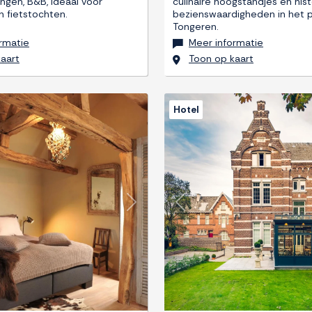
ngen, B&B, ideaal voor
culinaire hoogstandjes en his
n fietstochten.
bezienswaardigheden in het p
Tongeren.
rmatie
Meer informatie
aart
Toon op kaart
Hotel
Next
Previous