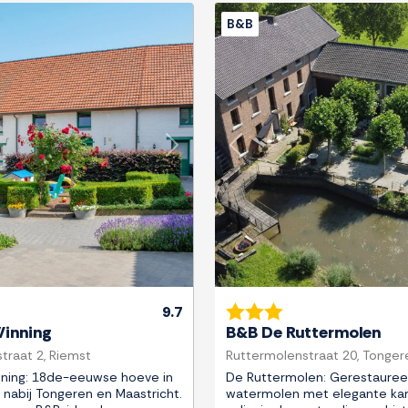
B&B
Next
Previous
9.7
inning
B&B De Ruttermolen
traat 2, Riemst
Ruttermolenstraat 20, Tonger
ning: 18de-eeuwse hoeve in
De Ruttermolen: Gerestaure
nabij Tongeren en Maastricht.
watermolen met elegante ka