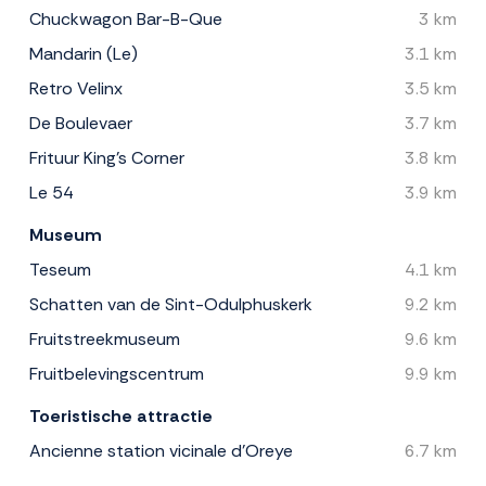
Chuckwagon Bar-B-Que
3 km
Mandarin (Le)
3.1 km
Retro Velinx
3.5 km
De Boulevaer
3.7 km
Frituur King's Corner
3.8 km
Le 54
3.9 km
Museum
Teseum
4.1 km
Schatten van de Sint-Odulphuskerk
9.2 km
Fruitstreekmuseum
9.6 km
Fruitbelevingscentrum
9.9 km
Toeristische attractie
Ancienne station vicinale d'Oreye
6.7 km