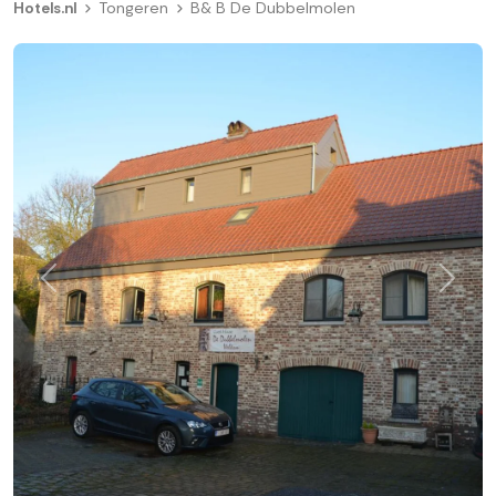
Hotels.nl
Tongeren
B& B De Dubbelmolen