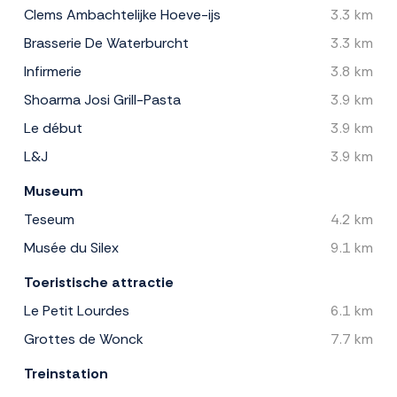
Clems Ambachtelijke Hoeve-ijs
3.3 km
Brasserie De Waterburcht
3.3 km
Infirmerie
3.8 km
Shoarma Josi Grill-Pasta
3.9 km
Le début
3.9 km
L&J
3.9 km
Museum
Teseum
4.2 km
Musée du Silex
9.1 km
Toeristische attractie
Le Petit Lourdes
6.1 km
Grottes de Wonck
7.7 km
Treinstation