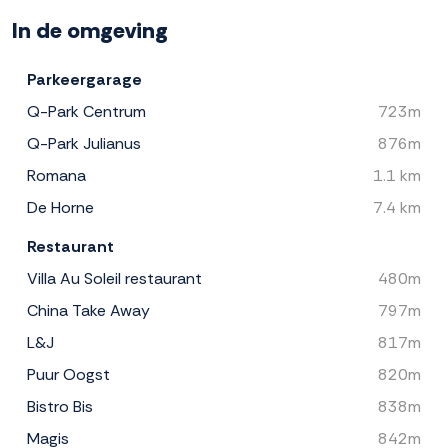
In de omgeving
Parkeergarage
Q-Park Centrum
723m
Q-Park Julianus
876m
Romana
1.1 km
De Horne
7.4 km
Restaurant
Villa Au Soleil restaurant
480m
China Take Away
797m
L&J
817m
Puur Oogst
820m
Bistro Bis
838m
Magis
842m