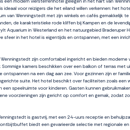
is een modern viersterrenhotel gelegen in het hart van Wenni
s ideaal voor reizigers die het eiland willen verkennen: het hot
rum van Wenningstedt met zijn winkels en cafés gemakkelijk te v
den, de karakteristieke rode kliffen bij Kampen en de levendi
Sylt Aquarium in Westerland en het natuurgebied Braderuper 
sfeer in het hotel is eigentijds en ontspannen, met een inrichti
 Wenningstedt zijn comfortabel ingericht en bieden moderne vo
 Sommige kamers beschikken over een balkon of terras met ui
ontspannen na een dag aan zee. Voor gezinnen zijn er familiek
gerichte suite. Het hotel beschikt over faciliteiten zoals ee
 een speelruimte voor kinderen. Gasten kunnen gebruikmaken
ne voorzieningen zijn gericht op comfort en gemak, zodat zow
 Wenningstedt is gastvrij, met een 24-uurs receptie en behulp
 ontbijtbuffet biedt een gevarieerde selectie met regionale en