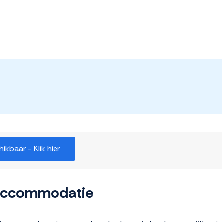
kbaar - Klik hier
 accommodatie