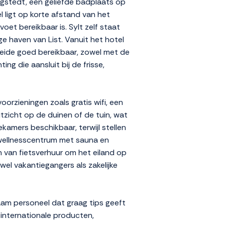
ngstedt, een geliefde badplaats op
el ligt op korte afstand van het
oet bereikbaar is. Sylt zelf staat
ge haven van List. Vanuit het hotel
Heide goed bereikbaar, zowel met de
ng die aansluit bij de frisse,
orzieningen zoals gratis wifi, een
tzicht op de duinen of de tuin, wat
amers beschikbaar, terwijl stellen
n wellnesscentrum met sauna en
 van fietsverhuur om het eiland op
el vakantiegangers als zakelijke
zaam personeel dat graag tips geeft
 internationale producten,