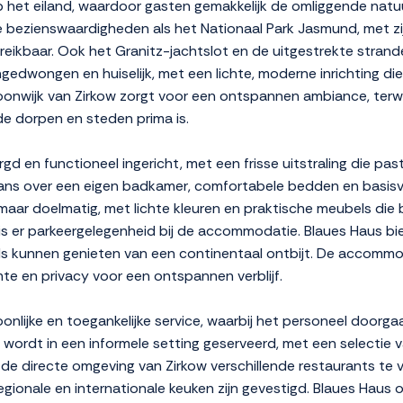
 op het eiland, waardoor gasten gemakkelijk de omliggende nat
e bezienswaardigheden als het Nationaal Park Jasmund, met zij
reikbaar. Ook het Granitz-jachtslot en de uitgestrekte stran
gedwongen en huiselijk, met een lichte, moderne inrichting die 
woonwijk van Zirkow zorgt voor een ontspannen ambiance, terw
e dorpen en steden prima is.
gd en functioneel ingericht, met een frisse uitstraling die pas
ans over een eigen badkamer, comfortabele bedden en basisvo
ig maar doelmatig, met lichte kleuren en praktische meubels di
s er parkeergelegenheid bij de accommodatie. Blaues Haus b
ds kunnen genieten van een continentaal ontbijt. De accommod
mte en privacy voor een ontspannen verblijf.
lijke en toegankelijke service, waarbij het personeel doorga
t wordt in een informele setting geserveerd, met een selectie
n de directe omgeving van Zirkow verschillende restaurants te v
ionale en internationale keuken zijn gevestigd. Blaues Haus o