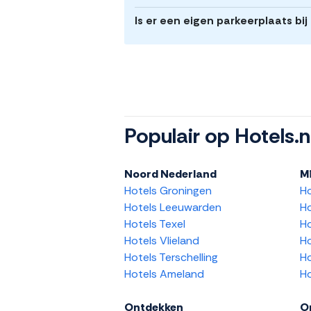
Is er een eigen parkeerplaats bi
Populair op Hotels.n
Noord Nederland
M
Hotels Groningen
H
Hotels Leeuwarden
Ho
Hotels Texel
Ho
Hotels Vlieland
Ho
Hotels Terschelling
Ho
Hotels Ameland
Ho
Ontdekken
O