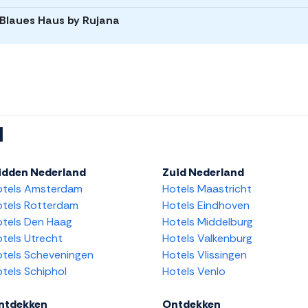
j Blaues Haus by Rujana
l
idden Nederland
Zuid Nederland
otels Amsterdam
Hotels Maastricht
tels Rotterdam
Hotels Eindhoven
tels Den Haag
Hotels Middelburg
tels Utrecht
Hotels Valkenburg
tels Scheveningen
Hotels Vlissingen
tels Schiphol
Hotels Venlo
ntdekken
Ontdekken