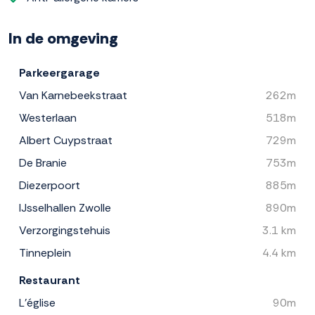
In de omgeving
Parkeergarage
Van Karnebeekstraat
262m
Westerlaan
518m
Albert Cuypstraat
729m
De Branie
753m
Diezerpoort
885m
IJsselhallen Zwolle
890m
Verzorgingstehuis
3.1 km
Tinneplein
4.4 km
Restaurant
L’église
90m