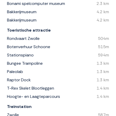
Bonami spelcomputer museum
2.3 km
Bakkerijmuseum
4.2 km
Bakkerijmuseum
4.2 km
Toeristische attractie
Rondvaart Zwolle
504m
Botenverhuur Schoone
515m
Stationspiano
594m
Bungee Trampoline
1.3 km
Paleolab
1.3 km
Raptor Dock
1.3 km
T-Rex Skelet Blootleggen
1.4 km
Hoogte- en Laagteparcours
1.4 km
Treinstation
Zwolle
587m