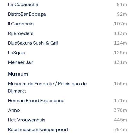
La Cucaracha
91m
BistroBar Bodega
92m
Il Carpaccio
107m
Bij Broeders
113m
BlueSakura Sushi & Grill
124m
LaSqala
129m
Meneer Jan
131m
Museum
Museum de Fundatie / Paleis aan de
159m
Blijmarkt
Herman Brood Experience
171m
Anno
378m
Het Vrouwenhuis
445m
Buurtmuseum Kamperpoort
794m