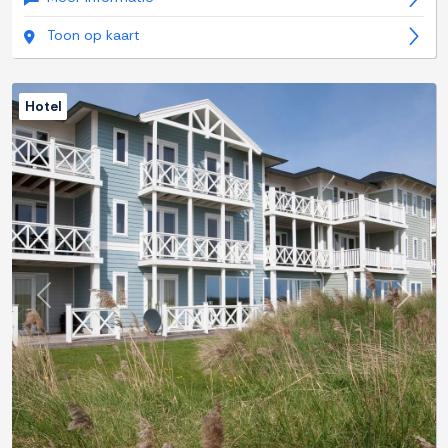
Toon op kaart
Hotel
Previous
Next