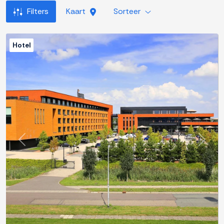
Filters
Kaart
Sorteer
Hotel
Previous
Next