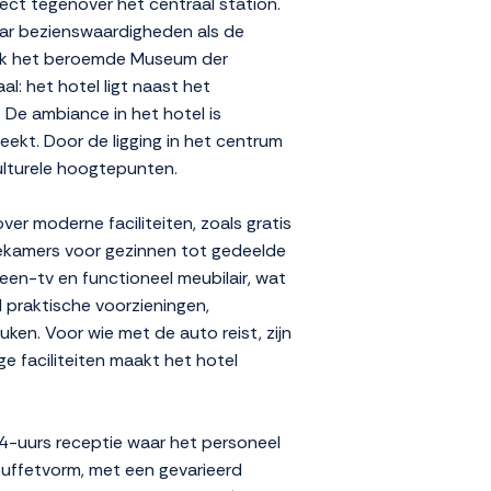
ect tegenover het centraal station.
waar bezienswaardigheden als de
Ook het beroemde Museum der
l: het hotel ligt naast het
 De ambiance in het hotel is
reekt. Door de ligging in het centrum
ulturele hoogtepunten.
er moderne faciliteiten, zoals gratis
ivékamers voor gezinnen tot gedeelde
reen-tv en functioneel meubilair, wat
l praktische voorzieningen,
en. Voor wie met de auto reist, zijn
e faciliteiten maakt het hotel
24-uurs receptie waar het personeel
buffetvorm, met een gevarieerd