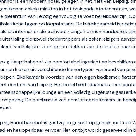
nhof is een modern hotel, gelegen in het hart van Leipzig, dir
eizigers binnen enkele minuten in het bruisende stadscentrum, 
 dierentuin van Leipzig eenvoudig te voet bereikbaar zijn. 
kolaikirche liggen op loopafstand. De bereikbaarheid is optimaa
e als internationale treinverbindingen binnen handbereik zijn.
e uitstraling die zowel stedentrippers als zakenreizigers aansp
stekend vertrekpunt voor het ontdekken van de stad en haar c
pzig Hauptbahnhof zijn comfortabel ingericht en beschikken ov
kunnen kiezen uit verschillende kamertypes, variërend van pr
groepen. Elke kamer is voorzien van een eigen badkamer, flatsc
 het centrum van Leipzig. Het hotel biedt daarnaast een aanta
eenschappelijke lounge en een volledig uitgeruste gastenkeuk
e omgeving. De combinatie van comfortabele kamers en handig
oepen.
ipzig Hauptbahnhof is gastvrij en gericht op gemak, met een 
tad en het openbaar vervoer. Het ontbijt wordt geserveerd in 