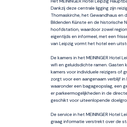
Het MEININGER Hotel Leipzig Hauptbah
Dankzij deze centrale ligging zijn r
Thomaskirche, het Gewandhaus en de
Bildenden Künste en de historische Ni
hoofdstation, waardoor zowel regional
eigentijds en informeel, met een friss
van Leipzig vormt het hotel een uit
De kamers in het MEININGER Hotel Lei
wifi en geluidsdichte ramen. Gasten 
kamers voor individuele reizigers of 
zorgt voor een aangenaam verblijf in
waaronder een bagageopslag, een gem
er parkeermogelijkheden in de direct
geschikt voor uiteenlopende doelgr
De service in het MEININGER Hotel Le
graag informatie verstrekt over de s