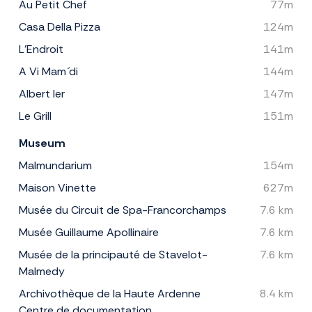
Au Petit Chef
77m
Casa Della Pizza
124m
L'Endroit
141m
A Vi Mam ´di
144m
Albert Ier
147m
Le Grill
151m
Museum
Malmundarium
154m
Maison Vinette
627m
Musée du Circuit de Spa-Francorchamps
7.6 km
Musée Guillaume Apollinaire
7.6 km
Musée de la principauté de Stavelot-
7.6 km
Malmedy
Archivothèque de la Haute Ardenne
8.4 km
Centre de documentation