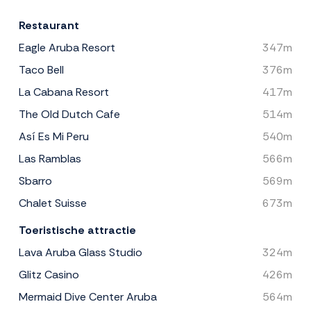
Restaurant
Eagle Aruba Resort
347m
Taco Bell
376m
La Cabana Resort
417m
The Old Dutch Cafe
514m
Así Es Mi Peru
540m
Las Ramblas
566m
Sbarro
569m
Chalet Suisse
673m
Toeristische attractie
Lava Aruba Glass Studio
324m
Glitz Casino
426m
Mermaid Dive Center Aruba
564m