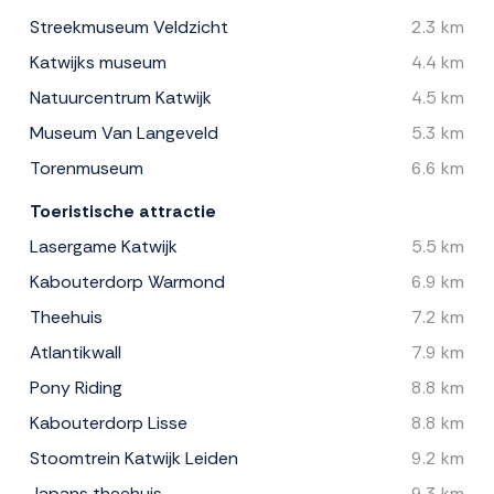
Streekmuseum Veldzicht
2.3 km
Katwijks museum
4.4 km
Natuurcentrum Katwijk
4.5 km
Museum Van Langeveld
5.3 km
Torenmuseum
6.6 km
Toeristische attractie
Lasergame Katwijk
5.5 km
Kabouterdorp Warmond
6.9 km
Theehuis
7.2 km
Atlantikwall
7.9 km
Pony Riding
8.8 km
Kabouterdorp Lisse
8.8 km
Stoomtrein Katwijk Leiden
9.2 km
Japans theehuis
9.3 km