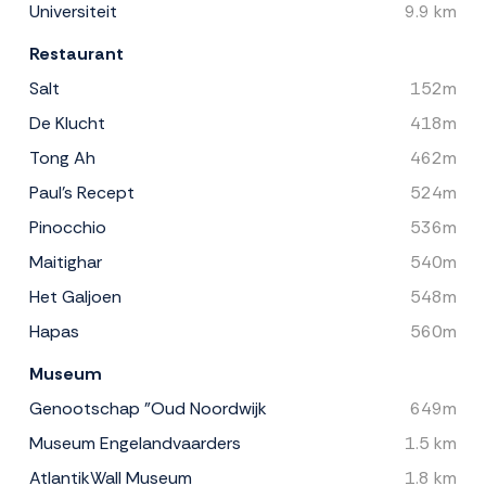
Universiteit
9.9 km
Restaurant
Salt
152m
De Klucht
418m
Tong Ah
462m
Paul's Recept
524m
Pinocchio
536m
Maitighar
540m
Het Galjoen
548m
Hapas
560m
Museum
Genootschap "Oud Noordwijk
649m
Museum Engelandvaarders
1.5 km
AtlantikWall Museum
1.8 km