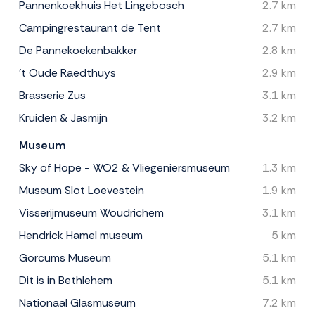
Pannenkoekhuis Het Lingebosch
2.7 km
Campingrestaurant de Tent
2.7 km
De Pannekoekenbakker
2.8 km
't Oude Raedthuys
2.9 km
Brasserie Zus
3.1 km
Kruiden & Jasmijn
3.2 km
Museum
Sky of Hope - WO2 & Vliegeniersmuseum
1.3 km
Museum Slot Loevestein
1.9 km
Visserijmuseum Woudrichem
3.1 km
Hendrick Hamel museum
5 km
Gorcums Museum
5.1 km
Dit is in Bethlehem
5.1 km
Nationaal Glasmuseum
7.2 km