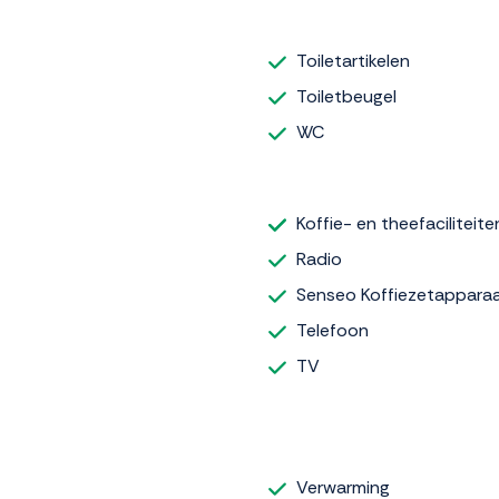
Toiletartikelen
Toiletbeugel
WC
Koffie- en theefaciliteite
Radio
Senseo Koffiezetappara
Telefoon
TV
Verwarming