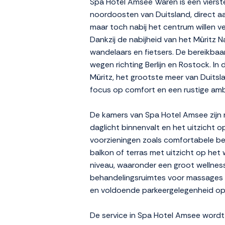
Spa Hotel Amsee Waren is een vierste
noordoosten van Duitsland, direct aan
maar toch nabij het centrum willen ve
Dankzij de nabijheid van het Müritz N
wandelaars en fietsers. De bereikbaar
wegen richting Berlijn en Rostock. I
Müritz, het grootste meer van Duitsla
focus op comfort en een rustige ambi
De kamers van Spa Hotel Amsee zijn ru
daglicht binnenvalt en het uitzicht
voorzieningen zoals comfortabele be
balkon of terras met uitzicht op het w
niveau, waaronder een groot wellnes
behandelingsruimtes voor massages e
en voldoende parkeergelegenheid op ei
De service in Spa Hotel Amsee wordt 