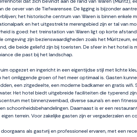
rrenhotel dat zich bevindt aan de rand van Waren (Müritz), e
 de oever van de Tiefwarensee. De ligging is bijzonder aantrekk
rblijven; het historische centrum van Waren is binnen enkele m
ationalpark en het uitgestrekte merengebied zijn er tal van mo
heid is goed: het treinstation van Waren ligt op korte afstand 
n de omgeving zijn bezienswaardigheden zoals het Müritzeum, 
nd, die beide geliefd zijn bij toeristen. De sfeer in het hotel
ance die past bij het landschap.
im opgezet en ingericht in een eigentijdse stijl met lichte kl
 op het omliggende groen of het meer optimaal is. Gasten kun
dden, een zitgedeelte, een moderne badkamer en gratis wifi
ater. Het hotel biedt uitgebreide faciliteiten die typerend zij
scentrum met binnenzwembad, diverse sauna's en een fitnessr
n schoonheidsbehandelingen. Daarnaast is er een restaurant 
gen terrein. Voor zakelijke gasten zijn er vergaderzalen en co
doorgaans als gastvrij en professioneel ervaren, met een rece