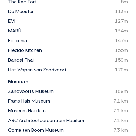
The Red Fort
5m
De Meester
113m
EVI
127m
MARÛ
134m
Filoxenia
147m
Freddo Kitchen
155m
Bandai Thai
159m
Het Wapen van Zandvoort
179m
Museum
Zandvoorts Museum
189m
Frans Hals Museum
7.1 km
Museum Haarlem
7.1 km
ABC Architectuurcentrum Haarlem
7.1 km
Corrie ten Boom Museum
7.3 km