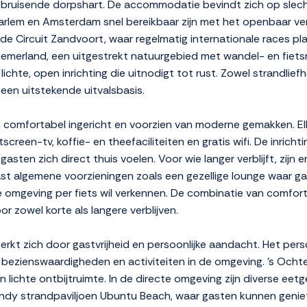
 bruisende dorpshart. De accommodatie bevindt zich op slech
arlem en Amsterdam snel bereikbaar zijn met het openbaar vervo
e Circuit Zandvoort, waar regelmatig internationale races pla
nemerland, een uitgestrekt natuurgebied met wandel- en fiets
lichte, open inrichting die uitnodigt tot rust. Zowel strandlie
 een uitstekende uitvalsbasis.
 comfortabel ingericht en voorzien van moderne gemakken. El
een-tv, koffie- en theefaciliteiten en gratis wifi. De inrichting
asten zich direct thuis voelen. Voor wie langer verblijft, zijn
ast algemene voorzieningen zoals een gezellige lounge waar 
e omgeving per fiets wil verkennen. De combinatie van comfort,
 zowel korte als langere verblijven.
rkt zich door gastvrijheid en persoonlijke aandacht. Het pers
bezienswaardigheden en activiteiten in de omgeving. 's Och
n lichte ontbijtruimte. In de directe omgeving zijn diverse ee
endy strandpaviljoen Ubuntu Beach, waar gasten kunnen geniet