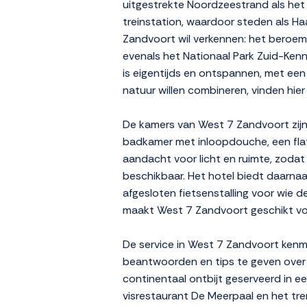
uitgestrekte Noordzeestrand als het
treinstation, waardoor steden als Ha
Zandvoort wil verkennen: het beroemd
evenals het Nationaal Park Zuid-Ken
is eigentijds en ontspannen, met een 
natuur willen combineren, vinden hier
De kamers van West 7 Zandvoort zijn
badkamer met inloopdouche, een flatscr
aandacht voor licht en ruimte, zodat g
beschikbaar. Het hotel biedt daarna
afgesloten fietsenstalling voor wie d
maakt West 7 Zandvoort geschikt voor
De service in West 7 Zandvoort kenme
beantwoorden en tips te geven over 
continentaal ontbijt geserveerd in ee
visrestaurant De Meerpaal en het tr