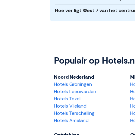
Hoe ver ligt West 7 van het cent
Populair op Hotels.n
Noord Nederland
M
Hotels Groningen
H
Hotels Leeuwarden
Ho
Hotels Texel
Ho
Hotels Vlieland
Ho
Hotels Terschelling
Ho
Hotels Ameland
Ho
Ontdekken
O