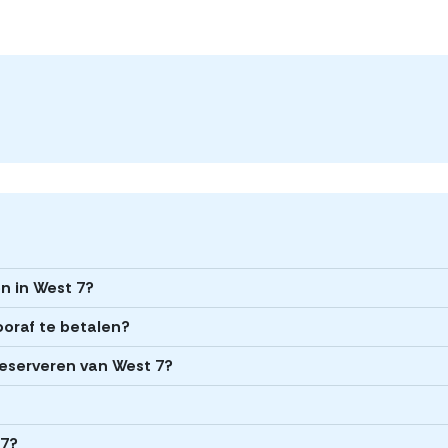
en in West 7?
ooraf te betalen?
 reserveren van West 7?
 7?