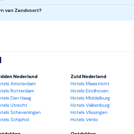
rum van Zandvoort?
l
idden Nederland
Zuid Nederland
otels Amsterdam
Hotels Maastricht
tels Rotterdam
Hotels Eindhoven
tels Den Haag
Hotels Middelburg
tels Utrecht
Hotels Valkenburg
tels Scheveningen
Hotels Vlissingen
tels Schiphol
Hotels Venlo
ntdekken
Ontdekken