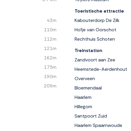
Toeristische attractie
43m
Kabouterdorp De Zilk
110m
Hofje van Oorschot
112m
Rechthuis Schoten
121m
Treinstation
162m
Zandvoort aan Zee
175m
Heemstede-Aerdenhout
190m
Overveen
209m
Bloemendaal
Haarlem
Hillegom
Santpoort Zuid
Haarlem Spaarnwoude