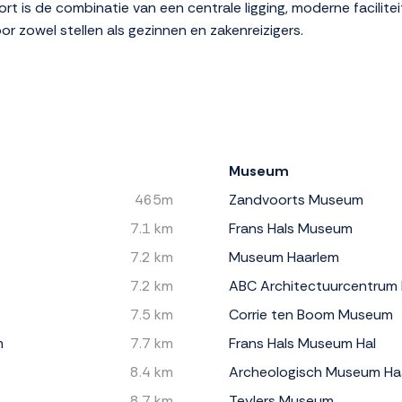
t is de combinatie van een centrale ligging, moderne facilite
or zowel stellen als gezinnen en zakenreizigers.
Museum
465m
Zandvoorts Museum
7.1 km
Frans Hals Museum
7.2 km
Museum Haarlem
7.2 km
ABC Architectuurcentrum
7.5 km
Corrie ten Boom Museum
m
7.7 km
Frans Hals Museum Hal
8.4 km
Archeologisch Museum Ha
8.7 km
Teylers Museum