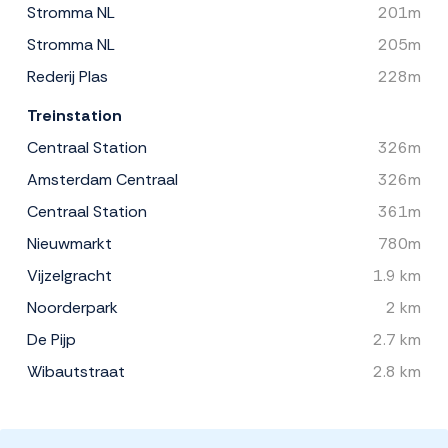
Stromma NL
201m
Stromma NL
205m
Rederij Plas
228m
Treinstation
Centraal Station
326m
Amsterdam Centraal
326m
Centraal Station
361m
Nieuwmarkt
780m
Vijzelgracht
1.9 km
Noorderpark
2 km
De Pijp
2.7 km
Wibautstraat
2.8 km