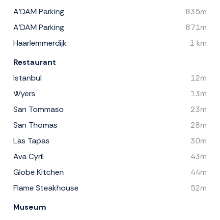
A'DAM Parking
835m
A'DAM Parking
871m
Haarlemmerdijk
1 km
Restaurant
Istanbul
12m
Wyers
13m
San Tommaso
23m
San Thomas
28m
Las Tapas
30m
Ava Cyril
43m
Globe Kitchen
44m
Flame Steakhouse
52m
Museum