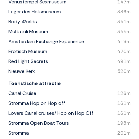
Venustempel Sexmuseum
147m
Leger des Heilsmuseum
336m
Body Worlds
341m
Multatuli Museum
344m
Amsterdam Exchange Experience
418m
Erotisch Museum
470m
Red Light Secrets
491m
Nieuwe Kerk
520m
Toeristische attractie
Canal Cruise
126m
Stromma Hop on Hop off
161m
Lovers Canal cruises/ Hop on Hop Off
161m
Stromma Open Boat Tours
198m
Stromma
201m