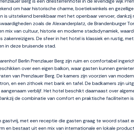
enzlauer Berg is een driesterrenhotel in de levendige wijk Pre
bekend om haar historische charme, boetiekwinkels en gezellige 
en is uitstekend bereikbaar met het openbaar vervoer, dankzij
nswaardigheden zoals de Alexanderplatz, de Brandenburger Tor
 een mix van cultuur, historie en moderne stadsdynamiek, waard
s zakenreizigers. De sfeer in het hotel is klassiek en rustig, met
en in deze bruisende stad.
enhof Berlin Prenzlauer Berg zijn ruim en comfortabel ingeri
 beschikken over een eigen balkon, waar gasten kunnen geniete
raten van Prenzlauer Berg. De kamers zijn voorzien van modern
ron, en een zithoek met bank en tafel. De badkamers zijn ui
 aangenaam verblijf. Het hotel beschikt daarnaast over algeme
ankzij de combinatie van comfort en praktische faciliteiten is
 en gastvrij, met een receptie die gasten graag te woord staat e
m en bestaat uit een mix van internationale en lokale producten