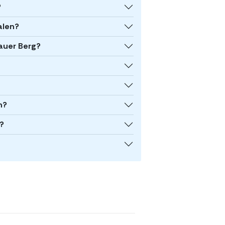
?
alen?
lauer Berg?
n?
?