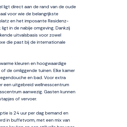
el ligt direct aan de rand van de oude
eaal voor wie de belangrijkste
platz en het imposante Residenz-
igt in de nabije omgeving. Dankzij
ekende uitvalsbasis voor zowel
xe die past bij de internationale
in warme kleuren en hoogwaardige
 of de omliggende tuinen. Elke kamer
t regendouche en bad. Voor extra
der een uitgebreid wellnesscentrum
inesscentrum aanwezig. Gasten kunnen
tapjes of vervoer.
eptie is 24 uur per dag bemand en
erd in buffetvorm, met een mix van