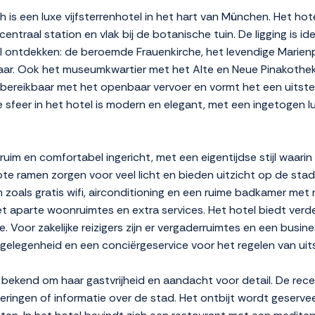
is een luxe vijfsterrenhotel in het hart van München. Het hot
ntraal station en vlak bij de botanische tuin. De ligging is id
 ontdekken: de beroemde Frauenkirche, het levendige Marien
baar. Ook het museumkwartier met het Alte en Neue Pinakothek l
d bereikbaar met het openbaar vervoer en vormt het een uitst
e sfeer in het hotel is modern en elegant, met een ingetogen lu
 ruim en comfortabel ingericht, met een eigentijdse stijl waar
e ramen zorgen voor veel licht en bieden uitzicht op de stad
 zoals gratis wifi, airconditioning en een ruime badkamer me
et aparte woonruimtes en extra services. Het hotel biedt ver
 Voor zakelijke reizigers zijn er vergaderruimtes en een bus
elegenheid en een conciërgeservice voor het regelen van uits
t bekend om haar gastvrijheid en aandacht voor detail. De rec
eringen of informatie over de stad. Het ontbijt wordt geserve