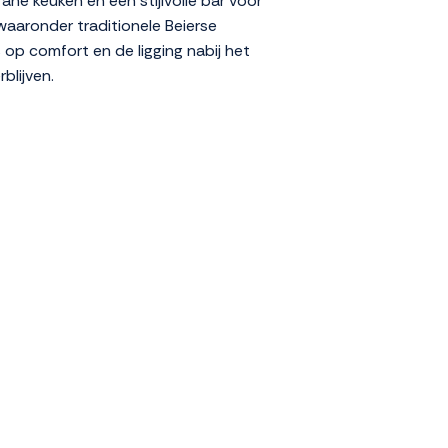
ane keuken en een stijlvolle bar voor
waaronder traditionele Beierse
 op comfort en de ligging nabij het
blijven.