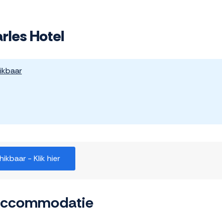
rles Hotel
ikbaar
kbaar - Klik hier
 accommodatie