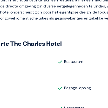
eiten. In het hotel bevindt zich een restaurant met een mediterr
n de directe omgeving zijn diverse eetgelegenheden te vinden, 
 hotel onderscheidt zich door het eigentijdse design, de focus
r zowel romantische uitjes als gezinsvakanties en zakelijke ver
orte The Charles Hotel
Restaurant
Bagage-opslag
Haardroger