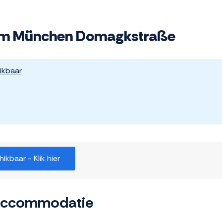
ium München Domagkstraße
ikbaar
kbaar - Klik hier
 accommodatie