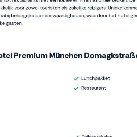
 tot restaurants met een lokale en internationale keuken. De 
elijk voor zowel toeristen als zakelijke reizigers. Unieke kenme
g nabij belangrijke bezienswaardigheden, waardoor het hotel ge
jke gasten.
G Hotel Premium München Domagkstraß
Lunchpakket
Restaurant
Toiletartikelen