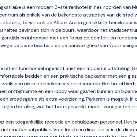
kstraße is een modern 3-sterrenhotel in het noorden van Mü
t centrum als enkele van de bekendste attracties van de stad 
fstand, terwijl ook de Allianz Arena gemakkelijk bereikbaar 
bushaltes bevinden zich in de buurt, waardoor het stadscentru
 eigentijds en informeel, met een focus op comfort en functionali
nwege de bereikbaarheid en de aanwezigheid van voorzieningen
gezet en functioneel ingericht, met een moderne uitstraling.
comfortabele bedden en een praktische badkamer met een gla
 zoals een nis in de badkamer voor decoratie. Het hotel biedt f
n ontbijtruimte en een lobby waar gasten kunnen ontspannen.
een arcadegame als extra voorziening. Parkeren is mogelijk in
e tegen betaling, wat het hotel geschikt maakt voor gasten d
p een toegankelijke receptie en behulpzaam personeel. Het ho
 internationaal publiek. Voor lunch en diner zijn er in de dire